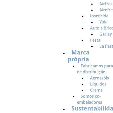
Airfre
Airefr
Inseticida
Yuki
Auto e Bric
Garley
Festa
La fies
Marca
própria
Fabricamos par
de distribuição
Aerossóis
Líquidos
Creme
Somos co-
embaladores
Sustentabilid