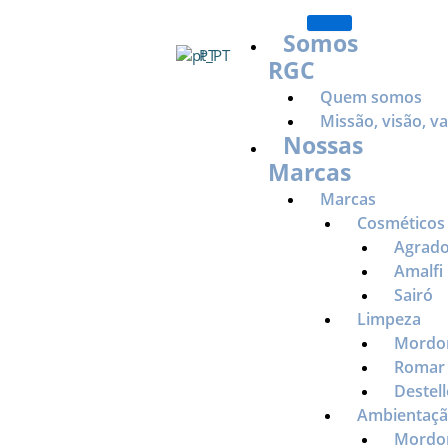
Ir
para
Somos
PT
o
RGC
conteúdo
Quem somos
Missão, visão, v
Nossas
Marcas
Marcas
Cosméticos 
Agrad
Amalfi
Trabalhe
Sairó
Limpeza
connosco
Mord
Romar
Destell
Ambientaç
Mord