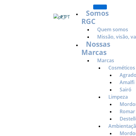
Ir
para
Somos
PT
o
RGC
conteúdo
Quem somos
Missão, visão, v
Nossas
Marcas
Marcas
Cosméticos 
Agrad
Amalfi
Sairó
Limpeza
Mord
Romar
Destell
Ambientaç
Mord