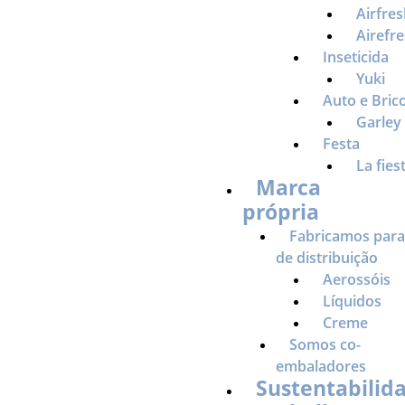
Airfre
Airefr
Inseticida
Yuki
Auto e Bric
Garley
Festa
La fies
Marca
própria
Fabricamos par
de distribuição
Aerossóis
Líquidos
Creme
Somos co-
embaladores
Sustentabilid