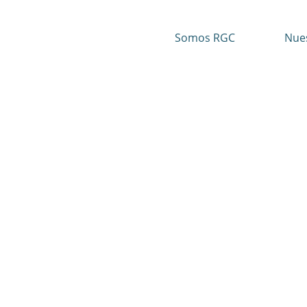
Ir
al
Somos RGC
Nue
contenido
Contacto