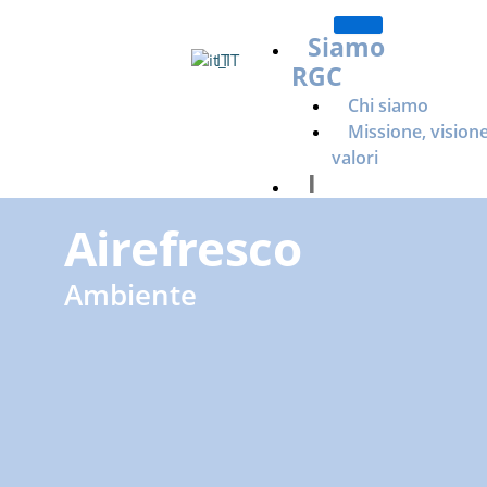
Salta
al
Siamo
IT
contenuto
RGC
Chi siamo
Missione, visione
valori
I
nostri
Airefresco
marchi
Marche
Ambiente
Cosmetici e 
Agrad
Amalfi
Sairo
Pulizia
Mayor
Romar
Destell