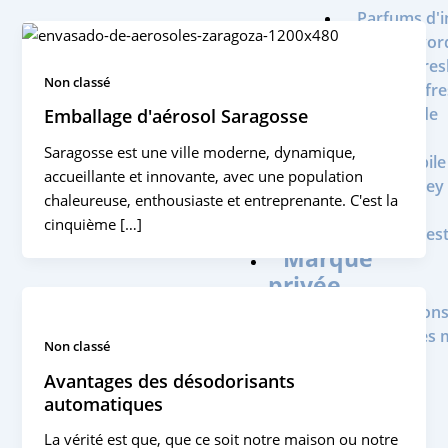
Parfums d'i
Mayor
Airfre
Non classé
Airefr
Insecticide
Emballage d'aérosol Saragosse
Yuki
Saragosse est une ville moderne, dynamique,
Automobile 
accueillante et innovante, avec une population
Garley
chaleureuse, enthousiaste et entreprenante. C'est la
Fête
cinquième […]
La fies
Marque
privée
Nous fabriquons
produits pour les
Non classé
de distributeur
Avantages des désodorisants
Aérosols
automatiques
Liquides
Crème
La vérité est que, que ce soit notre maison ou notre