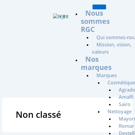
Aller
au
Nous
FR
contenu
sommes
RGC
Qui sommes-nou
Mission, vision,
valeurs
Nos
marques
Marques
Cosmétique 
Agrad
Amalfi
Sairo
Nettoyage
Non classé
Mayor
Romar
Destell