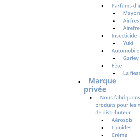
Parfums d'i
Mayor
Airfre
Airefr
Insecticide
Yuki
Automobile 
Garley
Fête
La fies
Marque
privée
Nous fabriquons
produits pour les
de distributeur
Aérosols
Liquides
Crème