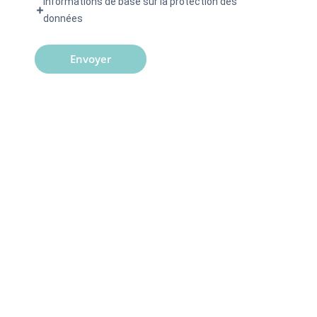
Informations de base sur la protection des
données
Envoyer
Questions
fréquentes
Comment devenir distributeur de
Romar Global Care ?
Quelles sont les conditions pour être
distributeur de RGC ?