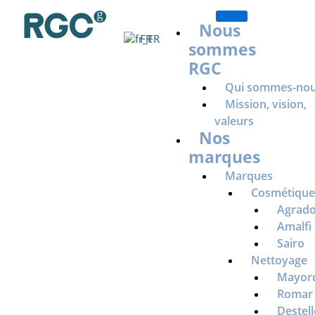
Aller
au
Nous
FR
contenu
sommes
RGC
Qui sommes-nou
Mission, vision,
valeurs
Nos
marques
Marques
Cosmétique 
Agrad
Amalfi
Sairo
Contact
Nettoyage
Mayor
Romar
Destell